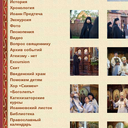
История
Хронология
Иоанн Предтеча
Экскурсия
Фото
Песнопения
Видео
Вопрос священнику
Архив событий
Атеизму - нет
Excursion
Скит
Введенский храм
Поможем детям
Хор «Скимен»
«Боголепъ»
Катехизаторские
курсы
Иоанновский листок
Библиотека
Православный
календарь