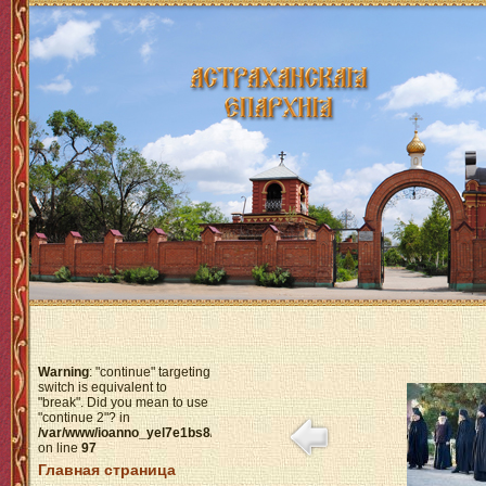
Warning
: "continue" targeting
switch is equivalent to
"break". Did you mean to use
"continue 2"? in
/var/www/ioanno_yel7e1bs8/data/www/httpdocs/modules/mod_menu/help
on line
97
Главная страница