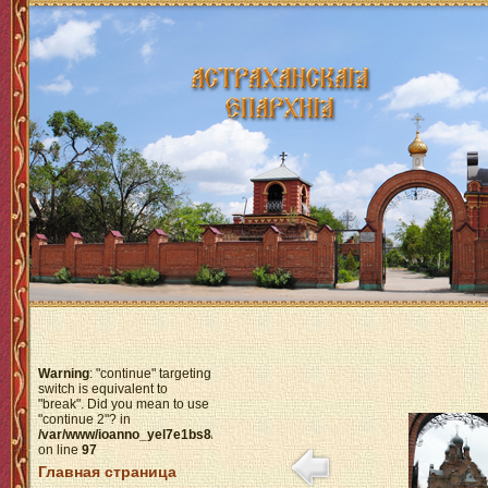
Warning
: "continue" targeting
switch is equivalent to
"break". Did you mean to use
"continue 2"? in
/var/www/ioanno_yel7e1bs8/data/www/httpdocs/modules/mod_menu/help
on line
97
Главная страница