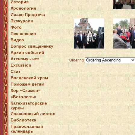
История
Хронология
Иоанн Предтеча
Экскурсия
Фото
Песнопения
Видео
Вопрос священнику
Архив событий
Атеизму - нет
Ordering
Excursion
Скит
Введенский храм
Поможем детям
Хор «Скимен»
«Боголепъ»
Катехизаторские
курсы
Иоанновский листок
Библиотека
Православный
календарь