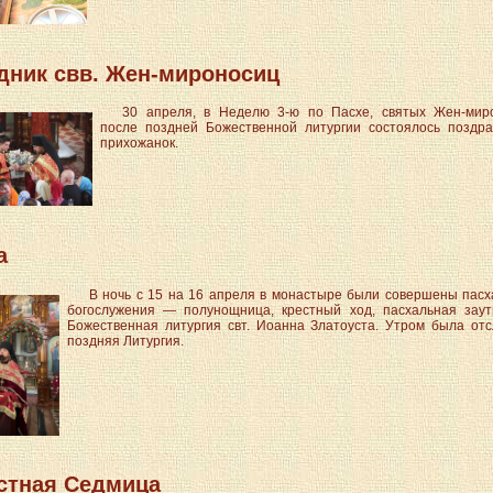
дник свв. Жен-мироносиц
30 апреля, в Неделю 3-ю по Пасхе, святых Жен-миро
после поздней Божественной литургии состоялось поздр
прихожанок.
а
В ночь с 15 на 16 апреля в монастыре были совершены пас
богослужения — полунощница, крестный ход, пасхальная зау
Божественная литургия свт. Иоанна Златоуста. Утром была от
поздняя Литургия.
стная Седмица