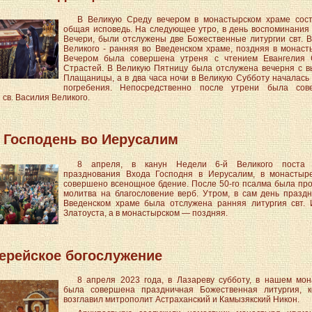
В Великую Среду вечером в монастырском храме сост
общая исповедь. На следующее утро, в день воспоминания
Вечери, были отслужены две Божественные литургии свт. 
Великого - ранняя во Введенском храме, поздняя в монаст
Вечером была совершена утреня с чтением Евангелия 
Страстей. В Великую Пятницу была отслужена вечерня с 
Плащаницы, а в два часа ночи в Великую Субботу началась
погребения. Непосредственно после утрени была сов
 св. Василия Великого.
 Господень во Иерусалим
8 апреля, в канун Недели 6-й Великого поста (
празднования Входа Господня в Иерусалим, в монастыр
совершено всенощное бдение. После 50-го псалма была пр
молитва на благословение верб. Утром, в сам день праздн
Введенском храме была отслужена ранняя литургия свт.
Златоуста, а в монастырском — поздняя.
ерейское богослужение
8 апреля 2023 года, в Лазареву субботу, в нашем мо
была совершена праздничная Божественная литургия, к
возглавил митрополит Астраханский и Камызякский Никон.