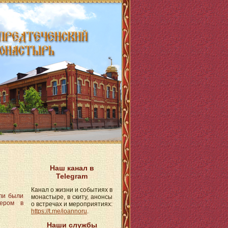
Наш канал в
Telegram
Канал о жизни и событиях в
ели были
монастыре, в скиту, анонсы
чером в
о встречах и мероприятиях:
https://t.me/ioannoru
.
Наши службы