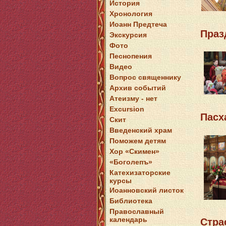
История
Хронология
Иоанн Предтеча
Праз
Экскурсия
Фото
Песнопения
Видео
Вопрос священнику
Архив событий
Атеизму - нет
Excursion
Пасх
Скит
Введенский храм
Поможем детям
Хор «Скимен»
«Боголепъ»
Катехизаторские
курсы
Иоанновский листок
Библиотека
Православный
календарь
Стра