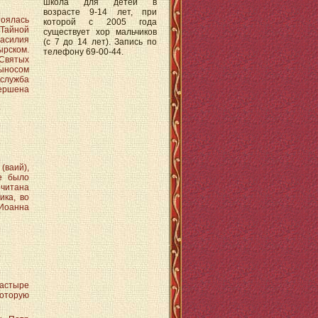
школа для детей в
возрасте 9-14 лет, при
оялась
которой с 2005 года
 Тайной
существует хор мальчиков
Василия
(с 7 до 14 лет). Запись по
ырском.
телефону 69-00-44.
Святых
выносом
 служба
ершена
ваий),
е было
очитана
ика, во
 Иоанна
настыре
оторую