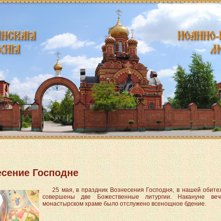
есение Господне
25 мая, в праздник Вознесения Господня, в нашей обит
ttpdocs/modules/mod_menu/helper.php
совершены две Божественные литургии. Накануне ве
монастырском храме было отслужено всенощное бдение.