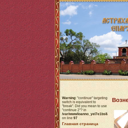
Warning
: "continue" targeting
Возн
switch is equivalent to
"break". Did you mean to use
"continue 2"? in
/var/www/ioanno_yel7e1bs8/data/www/h
on line
97
Главная страница