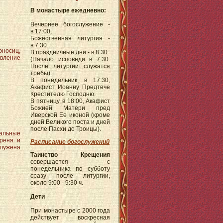
В монастыре ежедневно:
Вечернее богослужение -
в 17:00,
Божественная литургия -
в 7:30.
носиц,
В праздничные дни - в 8:30.
авление
(Начало исповеди в 7:30.
После литургии служатся
требы).
В понедельник, в 17:30,
Акафист Иоанну Предтече
Крестителю Господню.
В пятницу, в 18:00, Акафист
Божией Матери пред
Иверской Ее иконой (кроме
дней Великого поста и дней
после Пасхи до Троицы).
хальные
треня и
Расписание богослужений
служена
Таинство Крещения
совершается с
понедельника по субботу
сразу после литургии,
около 9:00 - 9:30 ч.
Дети
При монастыре с 2000 года
действует воскресная