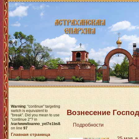
Warning
: "continue" targeting
Вознесение Госпо
switch is equivalent to
"break". Did you mean to use
"continue 2"? in
/var/www/ioanno_yel7e1bs8/data/www/httpdocs/modules/mod_menu/help
Подробности
on line
97
Главная страница
25 мая, 