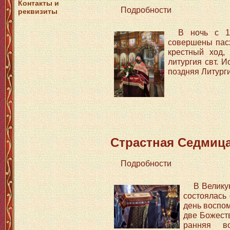
Контакты и
Подробности
реквизиты
В ночь с 1
совершены пас
крестный ход,
литургия свт. 
поздняя Литурги
Страстная Седмиц
Подробности
В Велику
состоялась
день воспо
две Божеств
ранняя в