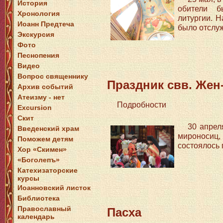
История
обители 
Хронология
литургии. 
Иоанн Предтеча
было отслу
Экскурсия
Фото
Песнопения
Видео
Вопрос священнику
Праздник свв. Же
Архив событий
Атеизму - нет
Подробности
Excursion
Скит
30 апрел
Введенский храм
мироносиц,
Поможем детям
состоялось
Хор «Скимен»
«Боголепъ»
Катехизаторские
курсы
Иоанновский листок
Библиотека
Православный
Пасха
календарь