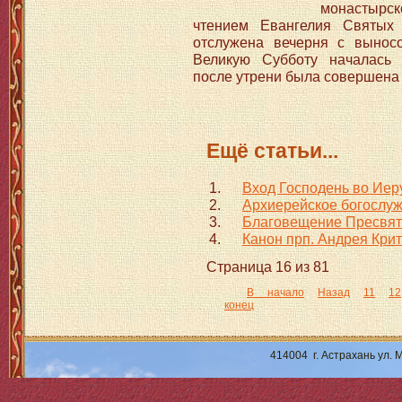
монастырск
чтением Евангелия Святых
отслужена вечерня с вынос
Великую Субботу началась 
после утрени была совершена 
Ещё статьи...
Вход Господень во Ие
Архиерейское богослу
Благовещение Пресвят
Канон прп. Андрея Крит
Страница 16 из 81
В начало
Назад
11
12
конец
414004 г. Астрахань ул.