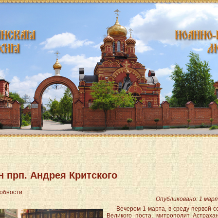
н прп. Андрея Критского
обности
ttpdocs/modules/mod_menu/helper.php
Опубликовано: 1 мар
Вечером 1 марта, в среду первой 
Великого поста, митрополит Астраха