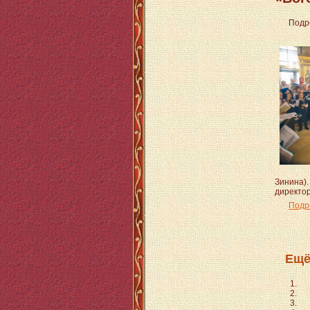
Подр
Зинина)
директо
Подро
Ещё 