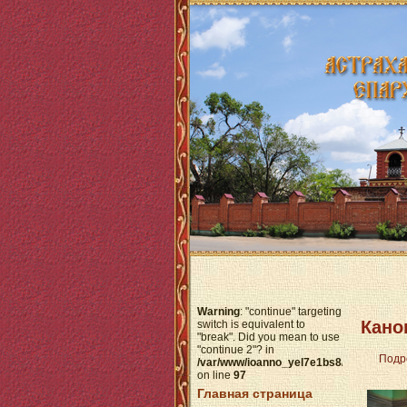
Warning
: "continue" targeting
Кано
switch is equivalent to
"break". Did you mean to use
"continue 2"? in
Подр
/var/www/ioanno_yel7e1bs8/data/www/h
on line
97
Главная страница