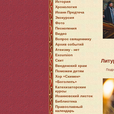
История
Хронология
Иоанн Предтеча
Экскурсия
Фото
Песнопения
Видео
Вопрос священнику
Архив событий
Атеизму - нет
Excursion
Литу
Скит
Введенский храм
Подр
Поможем детям
Хор «Скимен»
«Боголепъ»
Катехизаторские
курсы
Иоанновский листок
Библиотека
Православный
календарь