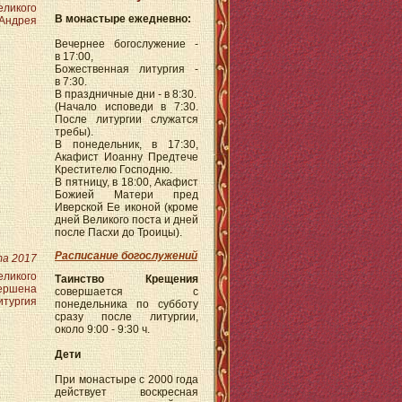
еликого
В монастыре ежедневно:
Андрея
Вечернее богослужение -
в 17:00,
Божественная литургия -
в 7:30.
В праздничные дни - в 8:30.
(Начало исповеди в 7:30.
После литургии служатся
требы).
В понедельник, в 17:30,
Акафист Иоанну Предтече
Крестителю Господню.
В пятницу, в 18:00, Акафист
Божией Матери пред
Иверской Ее иконой (кроме
дней Великого поста и дней
после Пасхи до Троицы).
Расписание богослужений
та 2017
еликого
Таинство Крещения
ершена
совершается с
ургия
понедельника по субботу
сразу после литургии,
около 9:00 - 9:30 ч.
Дети
При монастыре с 2000 года
действует воскресная