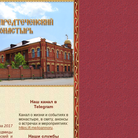
Наш канал в
Telegram
Канал о жизни и событиях в
монастыре, в скиту, анонсы
о встречах и мероприятиях:
та 2017
https://t.me/ioannoru
.
седмицы
Наши службы
нский и