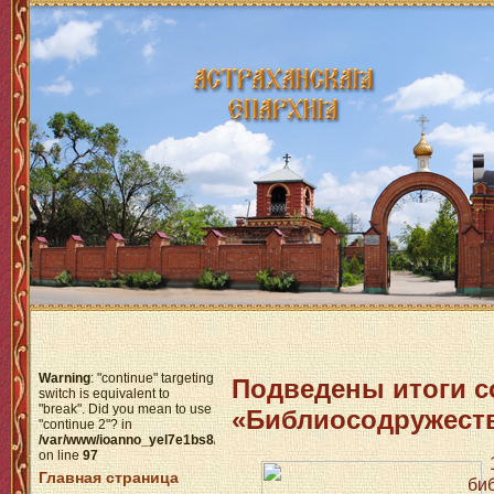
Warning
: "continue" targeting
Подведены итоги с
switch is equivalent to
"break". Did you mean to use
«Библиосодружест
"continue 2"? in
/var/www/ioanno_yel7e1bs8/data/www/httpdocs/modules/mod_menu/help
on line
97
Главная страница
би