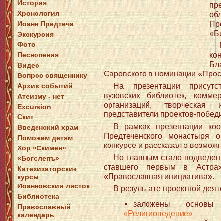
История
пр
Хронология
об
П
Иоанн Предтеча
«Б
Экскурсия
Фото
ко
Песнопения
Бл
Видео
Саровского в номинации «Прос
Вопрос священнику
На презентации присутс
Архив событий
вузовских библиотек, комме
Атеизму - нет
организаций, творческая и
Excursion
представители проектов-победи
Скит
В рамках презентации коо
Введенский храм
Предтеченского монастыря 
Поможем детям
конкурсе и рассказал о возможн
Хор «Скимен»
Но главным стало подведен
«Боголепъ»
ставшего первым в Астраха
Катехизаторские
«Православная инициатива».
курсы
Иоанновский листок
В результате проектной деят
Библиотека
заложены осно
Православный
«Религиоведение»
календарь