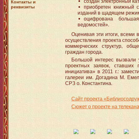
создан электронный ка
Контакты и
приобретен книжный 
реквизиты
изданий в щадящем режи
оцифрована большая
ведомостей».
Оценивая эти итоги, всеми 
осуществления проекта способ
коммерческих структур, общ
граждан города.
Большой интерес вызвали 
проектных заявок, ставших 
инициатива» в 2011 г.: замес
галереи им. Догадина М. Емел
СРЗ о. Константина.
Сайт проекта «Библиосодружест
Сюжет о проекте на телекан