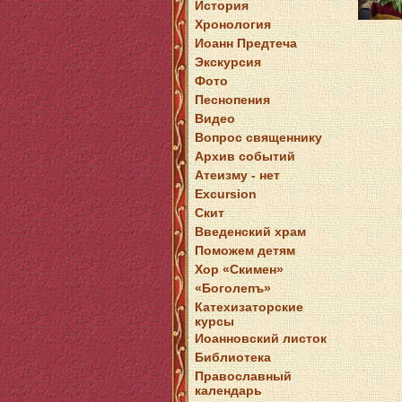
История
Хронология
Иоанн Предтеча
Экскурсия
Фото
Песнопения
Видео
Вопрос священнику
Архив событий
Атеизму - нет
Excursion
Скит
Введенский храм
Поможем детям
Хор «Скимен»
«Боголепъ»
Катехизаторские
курсы
Иоанновский листок
Библиотека
Православный
календарь