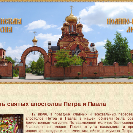
ь святых апостолов Петра и Павла
12 июля, в праздник славных и всехвальных первове
ttpdocs/modules/mod_menu/helper.php
апостолов Петра и Павла, в нашей обители была со
Божественная литургия. По заамвонной молитве был совер
благословения плодов. После отпуста насельники и пр
монастыря поздравили наместника обители игумена Петра