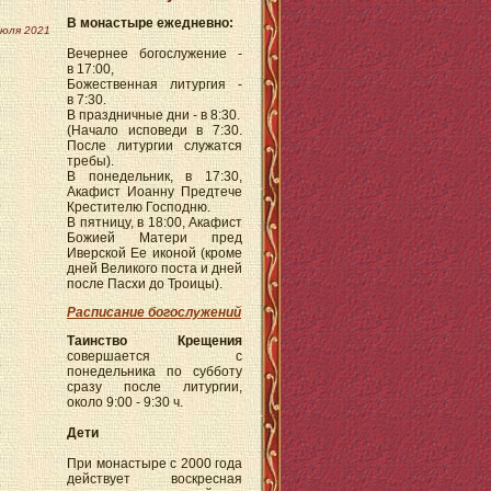
В монастыре ежедневно:
июля 2021
Вечернее богослужение -
в 17:00,
Божественная литургия -
в 7:30.
В праздничные дни - в 8:30.
(Начало исповеди в 7:30.
После литургии служатся
требы).
В понедельник, в 17:30,
Акафист Иоанну Предтече
Крестителю Господню.
В пятницу, в 18:00, Акафист
Божией Матери пред
Иверской Ее иконой (кроме
дней Великого поста и дней
после Пасхи до Троицы).
Расписание богослужений
Таинство Крещения
совершается с
понедельника по субботу
сразу после литургии,
около 9:00 - 9:30 ч.
Дети
При монастыре с 2000 года
действует воскресная