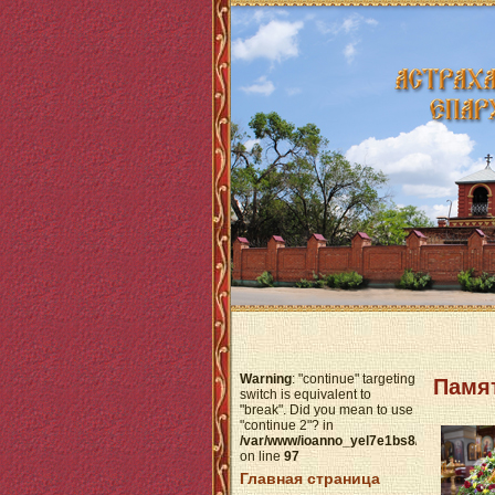
Warning
: "continue" targeting
Памят
switch is equivalent to
"break". Did you mean to use
"continue 2"? in
/var/www/ioanno_yel7e1bs8/data/www/h
on line
97
Главная страница