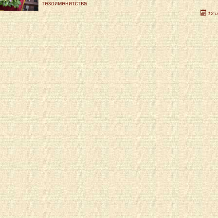
тезоименитства.
12 