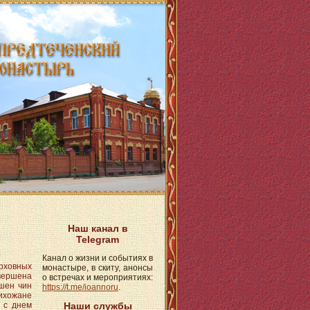
Наш канал в
Telegram
Канал о жизни и событиях в
рховных
монастыре, в скиту, анонсы
вершена
о встречах и мероприятиях:
шен чин
https://t.me/ioannoru
.
ихожане
Наши службы
 с днем