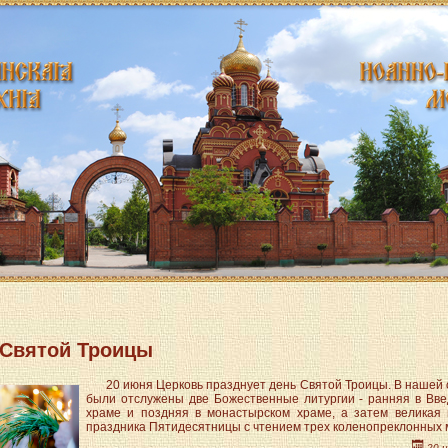
 Святой Троицы
20 июня Церковь празднует день Святой Троицы. В нашей
ttpdocs/modules/mod_menu/helper.php
были отслужены две Божественные литургии - ранняя в Вве
храме и поздняя в монастырском храме, а затем великая 
праздника Пятидесятницы с чтением трех коленопреклонных 
20 