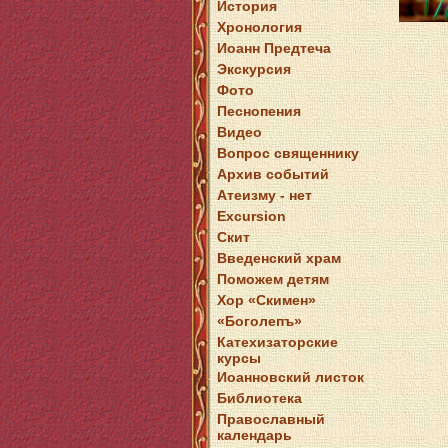
История
Хронология
Иоанн Предтеча
Экскурсия
Фото
Песнопения
Видео
Вопрос священнику
Архив событий
Атеизму - нет
Excursion
Скит
Введенский храм
Поможем детям
Хор «Скимен»
«Боголепъ»
Катехизаторские
курсы
Иоанновский листок
Библиотека
Православный
календарь