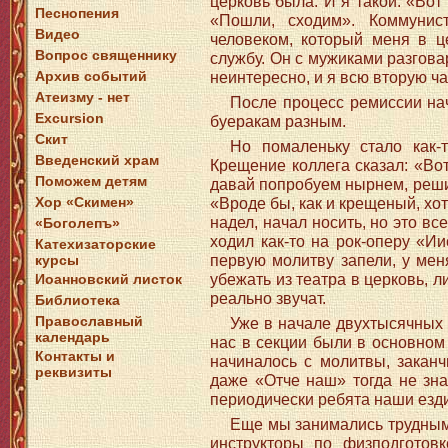
церковь была. И я такой: «Вот 
Песнопения
«Пошли, сходим». Коммунис
Видео
человеком, который меня в 
Вопрос священнику
службу. Он с мужиками разгова
Архив событий
неинтересно, и я всю вторую ча
Атеизму - нет
После процесс ремиссии нач
Excursion
буеракам разным.
Скит
Но помаленьку стало как-
Введенский храм
Крещение коллега сказал: «Во
Поможем детям
давай попробуем нырнем, реши
Хор «Скимен»
«Вроде бы, как и крещеный, хот
надел, начал носить, но это вс
«Боголепъ»
ходил как-то на рок-оперу «Ии
Катехизаторские
первую молитву запели, у меня
курсы
убежать из театра в церковь, 
Иоанновский листок
реально звучат.
Библиотека
Православный
Уже в начале двухтысячных 
календарь
нас в секции были в основном
Контакты и
начиналось с молитвы, заканч
реквизиты
даже «Отче наш» тогда не зна
периодически ребята наши езди
Еще мы занимались трудными
инструкторы по физподготов