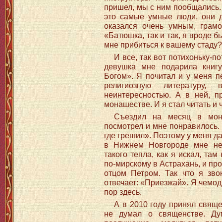
пришел, мы с ним пообщались. 
это самые умные люди, они д
оказался очень умным, грам
«Батюшка, так и так, я вроде б
мне прибиться к вашему стаду?»
И все, так вот потихоньку-п
девушка мне подарила книг
Богом». Я почитал и у меня п
религиозную литературу,
неинтересностью. А в ней, пр
монашестве. И я стал читать и 
Съездил на месяц в мон
посмотрел и мне понравилось.
где грешил». Поэтому у меня д
в Нижнем Новгороде мне не 
такого тепла, как я искал, там
по-мирскому в Астрахань, и пр
отцом Петром. Так что я зво
отвечает: «Приезжай». Я чемод
пор здесь.
А в 2010 году принял свяще
не думал о священстве. Ду