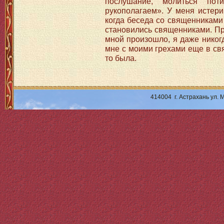
послушание, молиться пот
рукополагаем». У меня истери
когда беседа со священниками
становились священниками. Пр
мной произошло, я даже никог
мне с моими грехами еще в свя
то была.
414004 г. Астрахань ул.