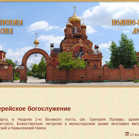
ерейское богослужение
арта, в Неделю 2-ю Великого поста, свт. Григория Паламы, архие
ttpdocs/modules/mod_menu/helper.php
итского, Божественную литургию в монастырском храме возглавил мит
ский и Камызякский Никон.
12 ма