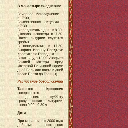
В монастыре ежедневно:
Вечернее богослужение -
в 17:00,
Божественная литургия -
в 7:30.
В праздничные дни - в 8:30.
(Начало исповеди в 7:30.
После литургии служатся
требы).
В понедельник, в 17:30,
Акафист Иоанну Предтече
Крестителю Господню.
В пятницу, в 18:00, Акафист
Божией Матери пред
Иверской Ее иконой (кроме
дней Великого поста и дней
после Пасхи до Троицы).
Расписание богослужений
Таинство Крещения
совершается с
понедельника по субботу
сразу после литургии,
около 9:00 - 9:30 ч.
Дети
При монастыре с 2000 года
действует воскресная