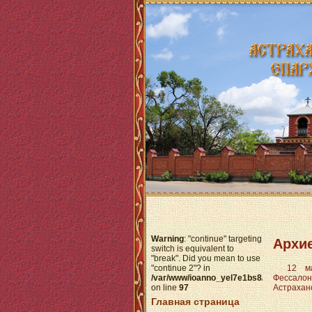
Warning
: "continue" targeting
Архи
switch is equivalent to
"break". Did you mean to use
"continue 2"? in
12 м
/var/www/ioanno_yel7e1bs8/data/www/h
Фессалон
on line
97
Астрахан
Главная страница