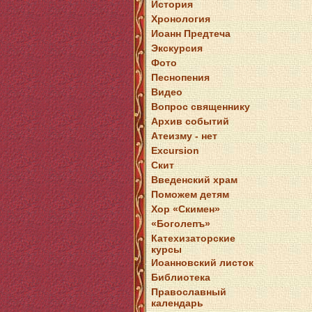
История
Хронология
Иоанн Предтеча
Экскурсия
Фото
Песнопения
Видео
Вопрос священнику
Архив событий
Атеизму - нет
Excursion
Скит
Введенский храм
Поможем детям
Хор «Скимен»
«Боголепъ»
Катехизаторские
курсы
Иоанновский листок
Библиотека
Православный
календарь