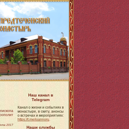
Наш канал в
Telegram
Канал о жизни и событиях в
пископа
монастыре, в скиту, анонсы
рополит
о встречах и мероприятиях:
https://t.me/ioannoru
.
рта 2017
Наши службы