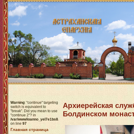
Warning
: "continue" targeting
Архиерейская служ
switch is equivalent to
"break". Did you mean to use
Болдинском монас
"continue 2"? in
/var/www/ioanno_yel7e1bs8/data/www/httpdocs/modules/mod_menu/help
on line
97
Главная страница