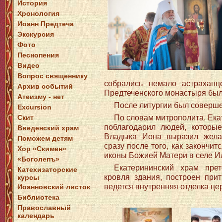
История
Хронология
Иоанн Предтеча
Экскурсия
Фото
Песнопения
Видео
Вопрос священнику
собрались немало астраханц
Архив событий
Предтеченского монастыря был
Атеизму - нет
После литургии был соверше
Excursion
По словам митрополита, Ека
Скит
поблагодарил людей, которые
Введенский храм
Владыка Иона выразил жела
Поможем детям
сразу после того, как закончи
Хор «Скимен»
иконы Божией Матери в селе И
«Боголепъ»
Екатерининский храм пре
Катехизаторские
кровля здания, построен при
курсы
ведется внутренняя отделка це
Иоанновский листок
Библиотека
Православный
календарь